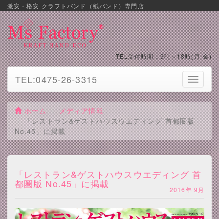
激安・格安 クラフトバンド（紙バンド）専門店
TEL受付時間：9時～18時(月-金)
TEL:0475-26-3315
Toggle
navigati
ホーム
メディア情報
「レストラン&ゲストハウスウエディング 首都圏版
No.45」に掲載
「レストラン&ゲストハウスウエディング 首
都圏版 No.45」に掲載
2016年 9月