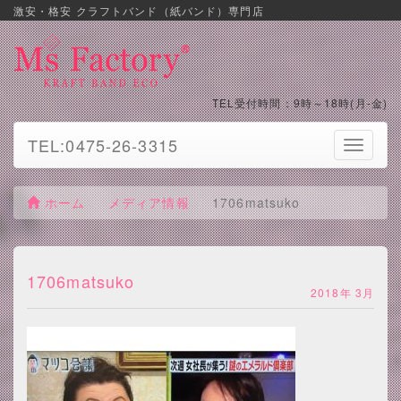
激安・格安 クラフトバンド（紙バンド）専門店
TEL受付時間：9時～18時(月-金)
TEL:0475-26-3315
Toggle
navigati
ホーム
メディア情報
1706matsuko
1706matsuko
2018年 3月