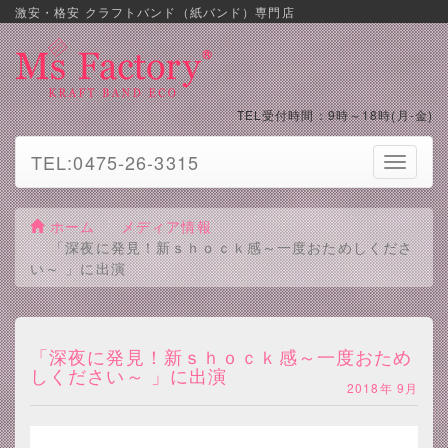
激安・格安 クラフトバンド（紙バンド）専門店
TEL受付時間：9時～18時(月-金)
TEL:0475-26-3315
Toggle
navigati
ホーム
メディア情報
「深夜に発見！新ｓｈｏｃｋ感～一度おためしくださ
い～ 」に出演
「深夜に発見！新ｓｈｏｃｋ感～一度おため
しください～ 」に出演
2018年 9月