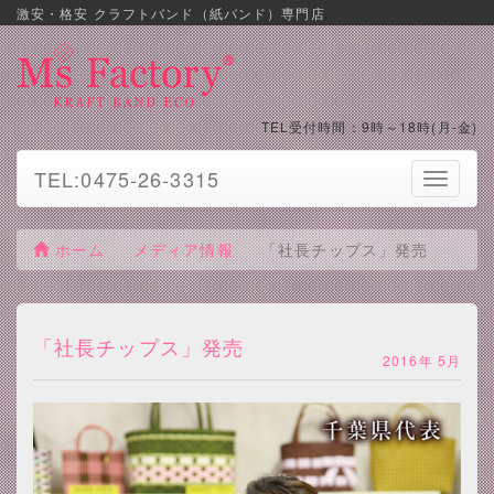
激安・格安 クラフトバンド（紙バンド）専門店
TEL受付時間：9時～18時(月-金)
TEL:0475-26-3315
Toggle
navigati
ホーム
メディア情報
「社長チップス」発売
「社長チップス」発売
2016年 5月