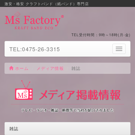
激安・格安 クラフトバンド（紙バンド）専門店
TEL受付時間：9時～18時(月-金)
TEL:0475-26-3315
Toggle
navigati
ホーム
メディア情報
雑誌
雑誌