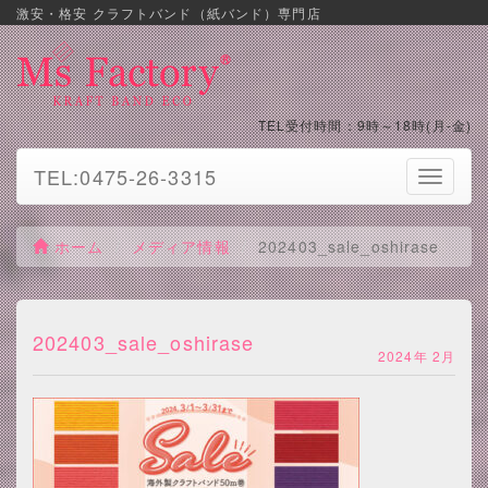
激安・格安 クラフトバンド（紙バンド）専門店
TEL受付時間：9時～18時(月-金)
TEL:0475-26-3315
Toggle
navigati
ホーム
メディア情報
202403_sale_oshirase
202403_sale_oshirase
2024年 2月