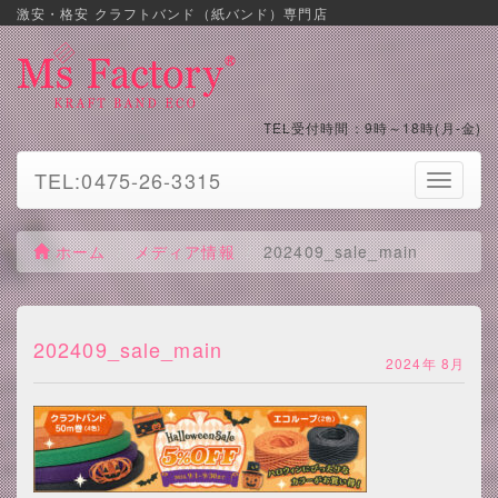
激安・格安 クラフトバンド（紙バンド）専門店
TEL受付時間：9時～18時(月-金)
TEL:0475-26-3315
Toggle
navigati
ホーム
メディア情報
202409_sale_main
202409_sale_main
2024年 8月