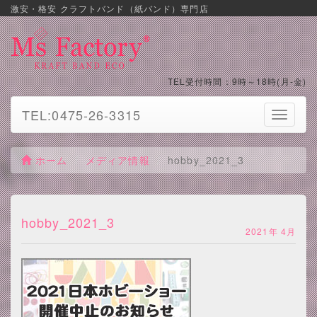
激安・格安 クラフトバンド（紙バンド）専門店
TEL受付時間：9時～18時(月-金)
TEL:0475-26-3315
Toggle
navigati
ホーム
メディア情報
hobby_2021_3
hobby_2021_3
2021年 4月