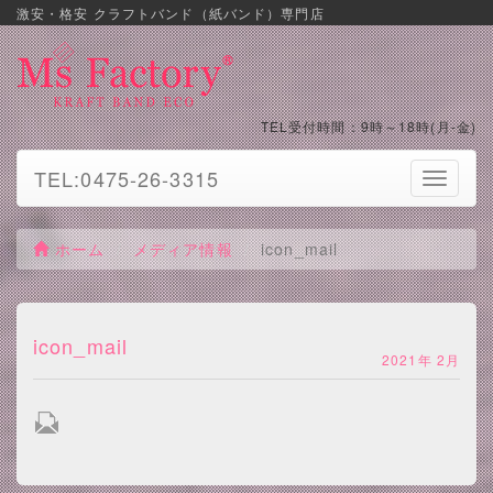
激安・格安 クラフトバンド（紙バンド）専門店
TEL受付時間：9時～18時(月-金)
TEL:0475-26-3315
Toggle
navigati
ホーム
メディア情報
icon_mail
icon_mail
2021年 2月