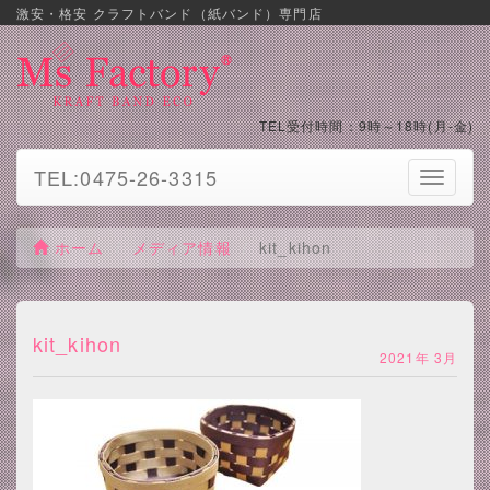
激安・格安 クラフトバンド（紙バンド）専門店
TEL受付時間：9時～18時(月-金)
TEL:0475-26-3315
Toggle
navigati
ホーム
メディア情報
kit_kihon
kit_kihon
2021年 3月