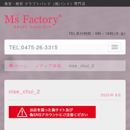
激安・格安 クラフトバンド（紙バンド）専門店
TEL受付時間：9時～18時(月-金)
TEL:0475-26-3315
Toggle
navigati
ホーム
メディア情報
nise_chui_2
nise_chui_2
2023年 8月