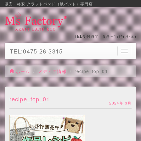
激安・格安 クラフトバンド（紙バンド）専門店
TEL受付時間：9時～18時(月-金)
TEL:0475-26-3315
Toggle
navigati
ホーム
メディア情報
recipe_top_01
recipe_top_01
2024年 3月