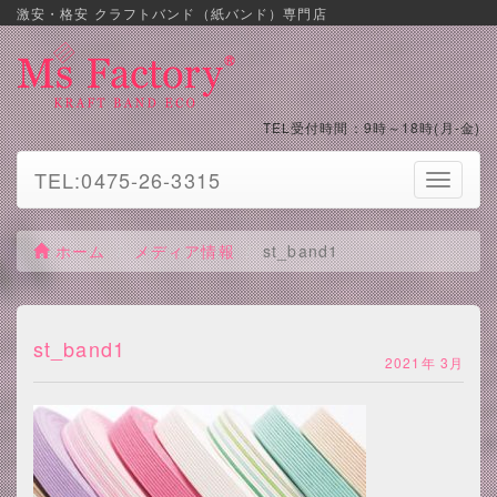
激安・格安 クラフトバンド（紙バンド）専門店
TEL受付時間：9時～18時(月-金)
TEL:0475-26-3315
Toggle
navigati
ホーム
メディア情報
st_band1
st_band1
2021年 3月