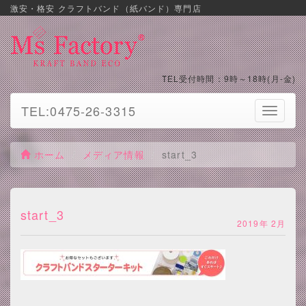
激安・格安 クラフトバンド（紙バンド）専門店
TEL受付時間：9時～18時(月-金)
TEL:0475-26-3315
Toggle
navigati
ホーム
メディア情報
start_3
start_3
2019年 2月