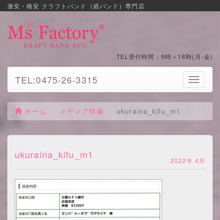
激安・格安 クラフトバンド（紙バンド）専門店
TEL受付時間：9時～18時(月-金)
TEL:0475-26-3315
Toggle
navigati
ホーム
メディア情報
ukuraina_kifu_m1
ukuraina_kifu_m1
2022年 4月