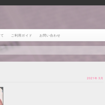
いて
ご利用ガイド
お問い合わせ
2021年 3月